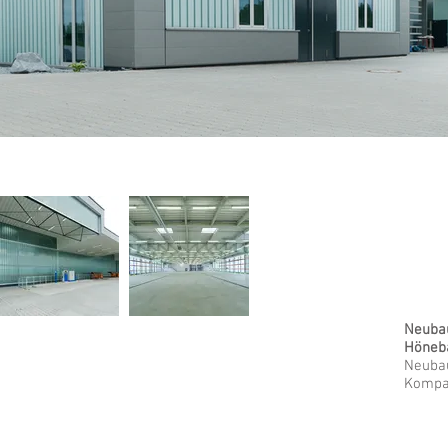
Neubau
Höneb
Neubau
Kompa